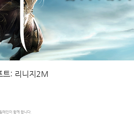
트: 리니지2M ​
틸레인이 함께 합니다.​